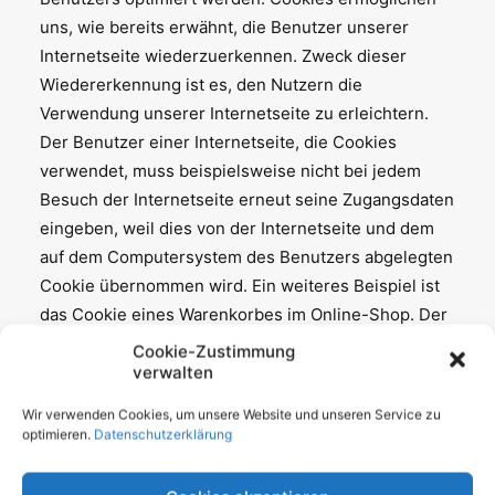
uns, wie bereits erwähnt, die Benutzer unserer
Internetseite wiederzuerkennen. Zweck dieser
Wiedererkennung ist es, den Nutzern die
Verwendung unserer Internetseite zu erleichtern.
Der Benutzer einer Internetseite, die Cookies
verwendet, muss beispielsweise nicht bei jedem
Besuch der Internetseite erneut seine Zugangsdaten
eingeben, weil dies von der Internetseite und dem
auf dem Computersystem des Benutzers abgelegten
Cookie übernommen wird. Ein weiteres Beispiel ist
das Cookie eines Warenkorbes im Online-Shop. Der
Online-Shop merkt sich die Artikel, die ein Kunde in
Cookie-Zustimmung
den virtuellen Warenkorb gelegt hat, über ein
verwalten
Cookie.
Wir verwenden Cookies, um unsere Website und unseren Service zu
optimieren.
Datenschutzerklärung
Die betroffene Person kann die Setzung von
Cookies durch unsere Internetseite jederzeit mittels