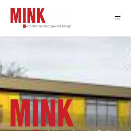
HOME
PROJEKTE
PHILOSOPHIE
TEAM
KUNDENSTIMMEN
KONTAKT
DATENSCHUTZ
IMPRESSUM