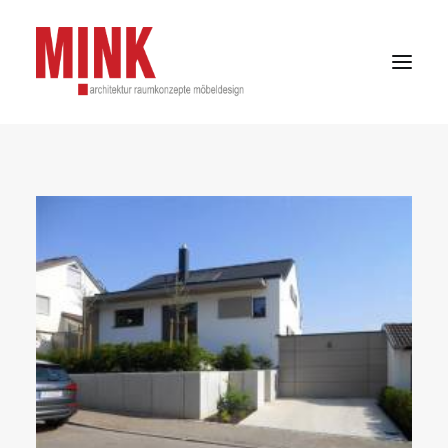
HOME
PROJEKTE
PHILOSOPHIE
TEAM
KUNDENSTIMMEN
KONTAKT
DATENSCHUTZ
IMPRESSUM